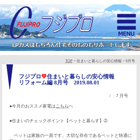
TOP
> 住まいと暮らしの安心情報 > 8月号
フジプロ
💛
住まいと暮らしの安心情報
リフォーム編 8月号
2019.08.01
/
７月号
●今月のおススメ家電は
こちら
へ
●住まいのチェックポイント【ペットと暮らす】➁
ペットは家族の一員です。大切な存在であるペットと快適に