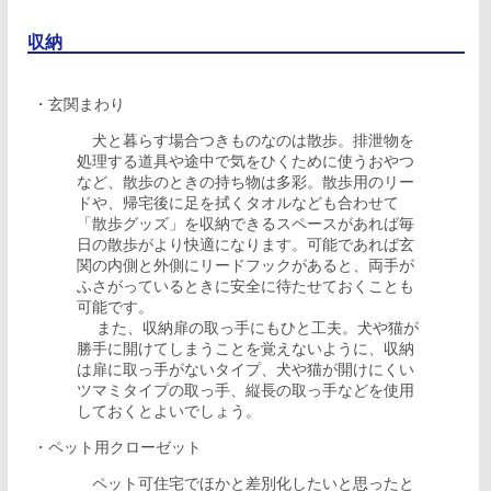
収納
・玄関まわり
犬と暮らす場合つきものなのは散歩。排泄物を
処理する道具や途中で気をひくために使うおやつ
など、散歩のときの持ち物は多彩。散歩用のリー
ドや、帰宅後に足を拭くタオルなども合わせて
「散歩グッズ」を収納できるスペースがあれば毎
日の散歩がより快適になります。可能であれば玄
関の内側と外側にリードフックがあると、両手が
ふさがっているときに安全に待たせておくことも
可能です。
また、収納扉の取っ手にもひと工夫。犬や猫が
勝手に開けてしまうことを覚えないように、収納
は扉に取っ手がないタイプ、犬や猫が開けにくい
ツマミタイプの取っ手、縦長の取っ手などを使用
しておくとよいでしょう。
・ペット用クローゼット
ペット可住宅でほかと差別化したいと思ったと