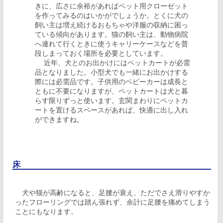
きに、広さに余裕があればペット用クローゼット
を作ってみるのはいかがでしょうか。とくに犬の
飼い主は増え続けるおもちゃや洋服の収納に困っ
ている傾向があります。猫の飼い主は、動物病院
へ連れて行くときに使うキャリーケースなどを普
段しまっておく場所を必要としています。
近年、犬とのお出かけにはペットカートが必需
品となりました。小型犬でも一緒にお出かけする
際には必需品です。子供用のベビーカーは成長と
ともに不要になりますが、ペットカートは犬と暮
らす限りずっと使います。玄関まわりにペットカ
ートを置けるスペースがあれば、快適に出し入れ
ができますね。
床
犬や猫が高齢になると、足腰が衰え、ただでさえ滑りやすか
ったフローリングでは踏ん張れず、余計に足腰を痛めてしまう
ことにもなります。