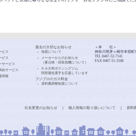
過去の大切なお知らせ
＜本 社＞
神奈川県茅ヶ崎市本宿町11
ービス
地震について
TEL 0467-52-7141
ービス
メーカーからのお知らせ
FAX 0467-51-5108
（要点検・回収危機について）
ーサービス
ＫＧ大和ボクシングジム
供給サービス
阿部麗也選手を応援しています
援情報
フジプロのガス料金
原料費調整制度について
社名変更のお知らせ
｜
個人情報の取り扱いについて
｜
原料