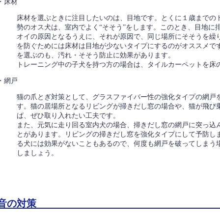
・床材
床材を選ぶときに注目したいのは、目地です。とくに１歳までの
勢のオス犬は、室内でよく“そそう”をします。このとき、目地に
オイの原因となるうえに、それが原因で、同じ場所にそそうを繰
を防ぐためには床材は目地が少ないタイプにするのがオススメで
を選ぶのも、汚れ・そそう防止に効果があります。
トレーニング中の子犬を持つ方の場合は、タイルカーペットを床
・網戸
猫の爪とぎ対策として、グラスファイバー性の強化タイプの網戸
す。猫の居場所となるリビングが掃きだし窓の場合や、猫が飛び
ば、ぜひ取り入れたい工夫です。
また、元気に走り回る室内犬の場合、掃きだし窓の網戸に突っ込
とがあります。リビングの掃きだし窓を強化タイプにして予防し
る犬には効果がないこともあるので、何度も網戸を破ってしまう
しましょう。
音の対策