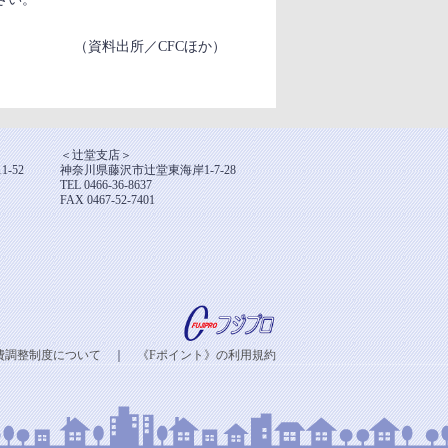
（資料出所／CFCほか）
＜辻堂支店＞
-52
神奈川県藤沢市辻堂東海岸1-7-28
TEL 0466-36-8637
FAX 0467-52-7401
費調整制度について
｜
《Fポイント》の利用規約