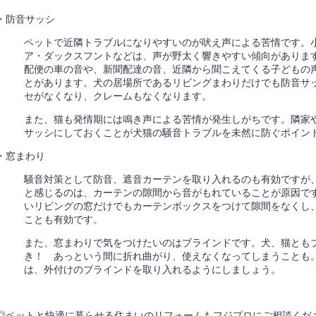
・防音サッシ
ペットで近隣トラブルになりやすいのが吠え声による苦情です。
ア・ダックスフントなどは、声が野太く響きやすい傾向がありま
配便の車の音や、新聞配達の音、近隣から聞こえてくる子どもの
とがあります。犬の居場所であるリビングまわりだけでも防音サ
セがなくなり、クレームもなくなります。
また、猫も発情期には鳴き声による苦情が発生しがちです。隣家
サッシにしておくことが犬猫の騒音トラブルを未然に防ぐポイン
・窓まわり
騒音対策として防音、遮音カーテンを取り入れるのも有効ですが
と感じるのは、カーテンの隙間から音がもれていることが原因で
いリビングの窓だけでもカーテンボックスをつけて隙間をなくし
ことも有効です。
また、窓まわりで気をつけたいのはブラインドです。犬、猫とも
き！ あっという間に折れ曲がり、使えなくなってしまうことも
は、外付けのブラインドを取り入れるようにしましょう。
◎ペットと快適に暮らせる住まいのリフォームもフジプロにご相談くだ