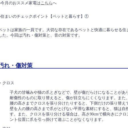
●今月のおススメ家電は
こちら
へ
●住まいのチェックポイント【ペットと暮らす】①
ペットは家族の一員です。大切な存在であるペットと快適に暮らせる住
した。今回は汚れ・傷対策と、音の対策です。
汚れ・傷対策
・クロス
子犬の甘噛みや猫の爪とぎなどで、壁が傷だらけになることがあ
耐傷性のものに取り替えると、傷が目立ちにくくなります。また
腰の高さまでクロスを張り分けたりすると、下側だけの張り替え
壁を人の腰の高さまで爪がとげない平滑な素材にすると、猫は自
す。また、クロスを張り分ける場合は、高さ90cmで横向きにク
ント位置に爪を引っ掛けて遊ぶことがなくなります。