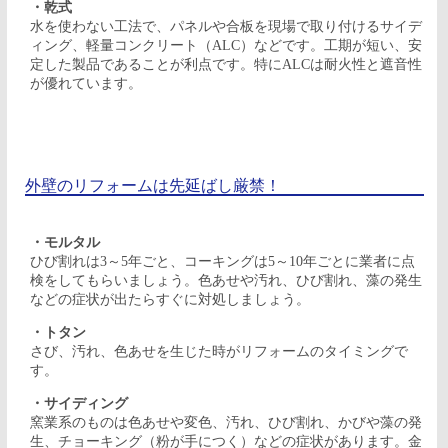
・乾式
水を使わない工法で、パネルや合板を現場で取り付けるサイデ
ィング、軽量コンクリート（ALC）などです。工期が短い、安
定した製品であることが利点です。特にALCは耐火性と遮音性
が優れています。
外壁のリフォームは先延ばし厳禁！
・モルタル
ひび割れは3～5年ごと、コーキングは5～10年ごとに業者に点
検をしてもらいましょう。色あせや汚れ、ひび割れ、藻の発生
などの症状が出たらすぐに対処しましょう。
・トタン
さび、汚れ、色あせを生じた時がリフォームのタイミングで
す。
・サイディング
窯業系のものは色あせや変色、汚れ、ひび割れ、かびや藻の発
生、チョーキング（粉が手につく）などの症状があります。金