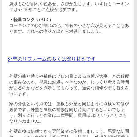
属系もひび割れや色あせ、さびが生じます。いずれもコーキン
グは5～10年ごとに点検が必要です。
・軽量コンクリ(ALC)
コーキングのひび割れの他、特有の小さな穴が見えることもあ
ります。これらの症状が出たら対処しましょう。
外壁のリフォームの多くは塗り替えです
外壁の塗り替えや補修はプロの目による点検が大事。どの程度
の傷みなのか、早急に対処すべきなのか、じっくり考える時間
があるのかなどを判断してもらって、適切な補修や塗り替えを
行います。
家の外側という点では、屋根も外壁と同じように点検や補修が
必要です。外壁と屋根の補修は同じ時期にするといいでしょ
う。別々に行うと作業は二度手間、費用は2倍ということにも
なりかねません。
外壁点検は信頼できる専門業者に依頼しましょう。悪質な訪問