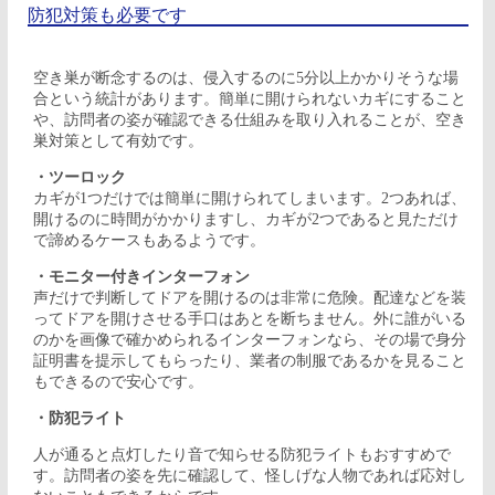
防犯対策も必要です
空き巣が断念するのは、侵入するのに5分以上かかりそうな場
合という統計があります。簡単に開けられないカギにすること
や、訪問者の姿が確認できる仕組みを取り入れることが、空き
巣対策として有効です。
・ツーロック
カギが1つだけでは簡単に開けられてしまいます。2つあれば、
開けるのに時間がかかりますし、カギが2つであると見ただけ
で諦めるケースもあるようです。
・モニター付きインターフォン
声だけで判断してドアを開けるのは非常に危険。配達などを装
ってドアを開けさせる手口はあとを断ちません。外に誰がいる
のかを画像で確かめられるインターフォンなら、その場で身分
証明書を提示してもらったり、業者の制服であるかを見ること
もできるので安心です。
・防犯ライト
人が通ると点灯したり音で知らせる防犯ライトもおすすめで
す。訪問者の姿を先に確認して、怪しげな人物であれば応対し