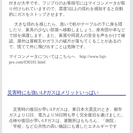
付きが大半です。フジプロのお客様宅にはマイコンメータが取
り付けられていますので、震度5以上の揺れを感知すると自動
的にガスをストップさせます。
大きな揺れを感じたら、急いで机やテーブルの下に身を隠
したり、家具の少ない部屋へ移動しましょう。座布団や本など
で頭を保護します。また、家屋や同居人の安全を声をかけて確
認。屋外は屋根瓦やガラスの破片が落ちてくることがあるの
で、慌てて外に飛び出すことは危険です。
マイコンメータについてはこちらへ
http://www.fuji-
pro.com/030101.html
災害時にも強いLPガスはメリットいっぱい
災害時の復旧が早いLPガスは、東日本大震災のとき、都市
ガスより12日、電力より58日間も早く完全復旧を遂げました。
点検や復旧が早いLPガスは、避難所はもちろん、「病院」
「学校」など公共性の高い施設にも適したエネルギーです