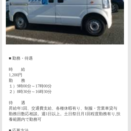
■ 勤務・待遇
時 給
1,200円
勤 務
１）9時00分～17時00分
２）8時30分～16時30分
待 遇
昇給年1回、交通費支給、各種休暇有り、制服・営業車貸与
勤務日数応相談。週1日以上。土日祭日月1回程度勤務有り,扶
養範囲内で勤務可
■ 応募方法